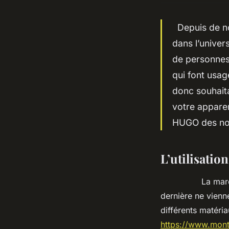
Depuis de no
dans l’univer
de personnes
qui font usag
donc souhaita
votre appare
HUGO des no
L’utilisatio
La marque HUGO
dernière ne vienne
différents matéri
https://www.mon