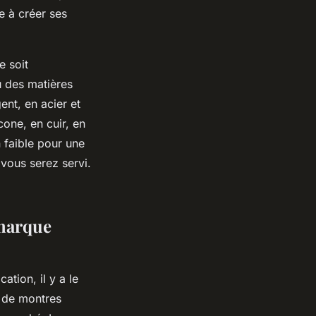
e à créer ses
 soit
u des matières
nt, en acier et
one, en cuir, en
 faible pour une
t vous serez servi.
 marque
ion, il y a le
e de montres