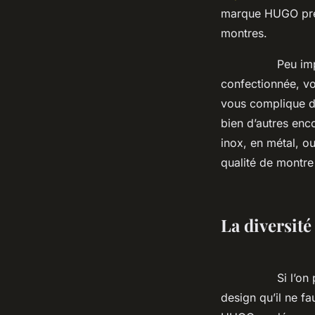
marque HUGO prend
montres.
Peu importe la 
confectionnée, vo
vous complique do
bien d’autres enc
inox, en métal, o
qualité de montre 
La diversit
Si l’on peut bie
design qu’il ne f