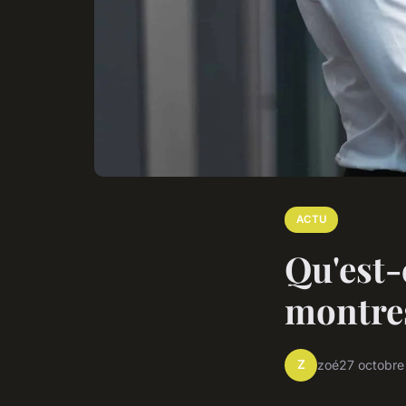
ACTU
Qu'est-c
montre
Z
zoé
27 octobr