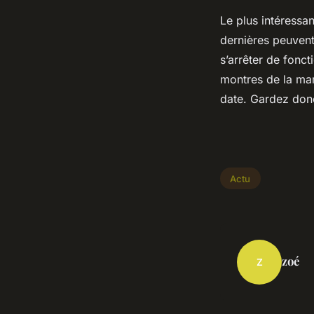
Le plus intéressa
dernières peuvent
s’arrêter de fonct
montres de la mar
date. Gardez donc
Actu
zoé
Z