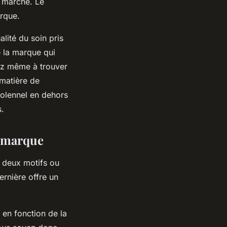
 marché. Le
arque.
lité du soin pris
e la marque qui
rez même à trouver
 matière de
solennel en dehors
s.
a marque
deux motifs ou
rnière offre un
 en fonction de la