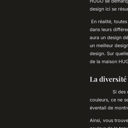
HUGO se démarque
design ici se rés
En réalité, toutes
dans leurs différ
aura un design dé
un meilleur desig
design. Sur quell
de la maison HUGO
La diversit
Si des marques
couleurs, ce ne s
éventail de montr
Ainsi, vous trouv