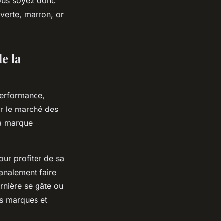
vous soyez donc
verte, marron, or
e la
erformance,
ur le marché des
la marque
 profiter de sa
analement faire
rnière se gâte ou
es marques et