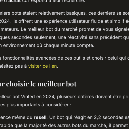
é d'
achat
correspond à leur recherche.
miers bots étaient relativement basiques, ces derniers se s
024, ils offrent une expérience utilisateur fluide et simplifié
mateurs. Le meilleur bot du marché promet de vous signale
ues secondes seulement, une réactivité sans précédent qui 
un environnement où chaque minute compte.
 fonctionnalités avancées de ces outils et choisir celui qui
hésitez pas à
visiter ce lien
.
r choisir le meilleur bot
illeur bot Vinted en 2024, plusieurs critères doivent être p
les plus importants à considérer :
ssence même du
resell
. Un bot qui réagit en 2,2 secondes e
 rapide que la majorité des autres bots du marché, il perme