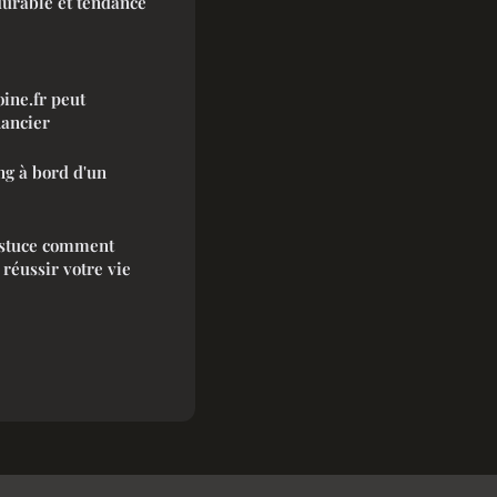
 durable et tendance
ine.fr peut
nancier
ng à bord d'un
astuce comment
réussir votre vie