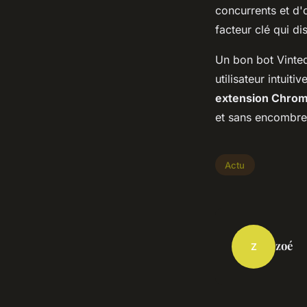
concurrents et d'
facteur clé qui d
Un bon bot Vinted 
utilisateur intuiti
extension Chro
et sans encombre 
Actu
zoé
Z