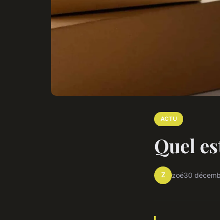
ACTU
Quel es
Z
zoé
30 décemb