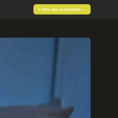
L'écho des assemblées →