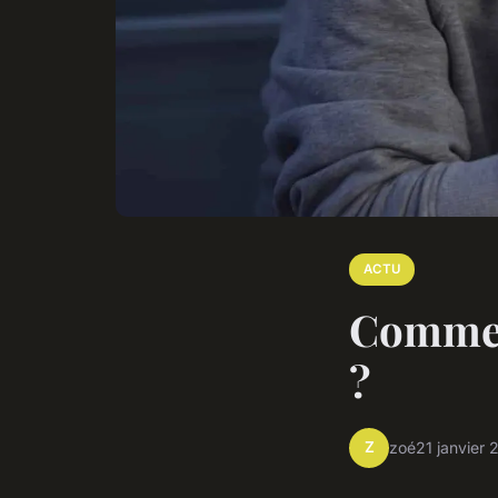
ACTU
Commen
?
Z
zoé
21 janvier