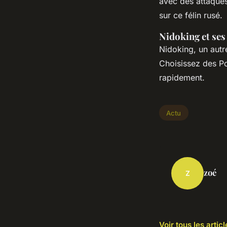
avec des attaque
sur ce félin rusé.
Nidoking et ses
Nidoking, un autr
Choisissez des P
rapidement.
Actu
zoé
Z
Voir tous les artic