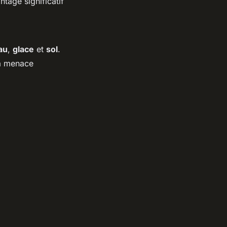
tage significatif
au
,
glace
et
sol
.
sa menace