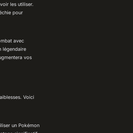
ir les utiliser.
léchie pour
combat avec
n légendaire
augmentera vos
iblesses. Voici
tiliser un Pokémon