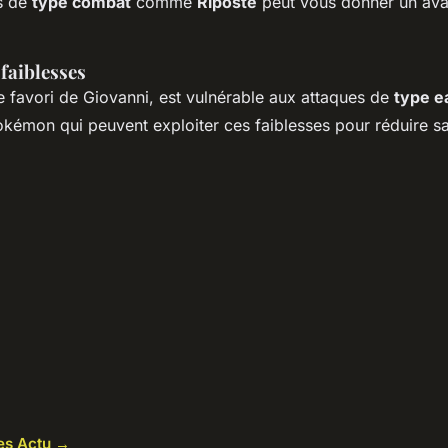
s de
type combat
comme
Riposte
peut vous donner un avan
 faiblesses
e favori de Giovanni, est vulnérable aux attaques de
type e
okémon qui peuvent exploiter ces faiblesses pour réduire 
les Actu →