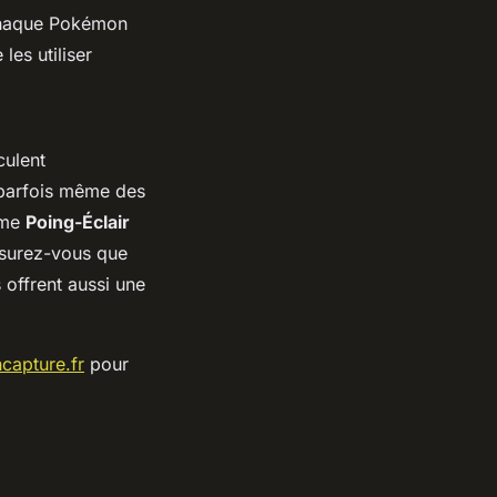
haque Pokémon
les utiliser
culent
 parfois même des
me
Poing-Éclair
ssurez-vous que
 offrent aussi une
capture.fr
pour