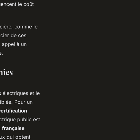
encent le coût
ancière, comme le
icier de ces
e appel à un
e.
mies
 électriques et le
blée. Pour un
certification
rique public est
 française
ux qui optent