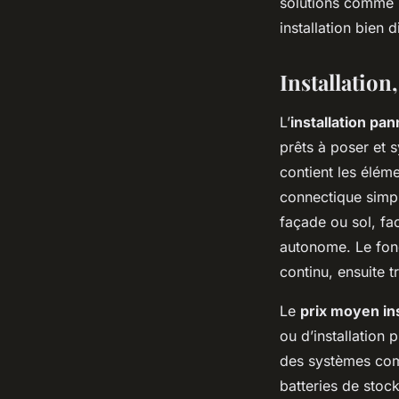
solutions comme l
installation bien
Installation,
L’
installation pa
prêts à poser et s
contient les élém
connectique simpl
façade ou sol, faci
autonome. Le fon
continu, ensuite t
Le
prix moyen ins
ou d’installation
des systèmes comp
batteries de stoc