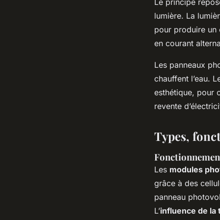
Le principe repos
lumière. La lumièr
pour produire un 
en courant alternat
Les panneaux phot
chauffent l’eau. L
esthétique, pour 
revente d’électric
Types, fonc
Fonctionnement
Les
modules pho
grâce à des cellu
panneau photovol
L’
influence de la