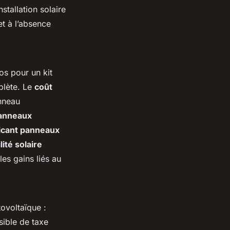
stallation solaire
et à l’absence
os pour un kit
plète. Le
coût
nneau
panneaux
ricant panneaux
ité solaire
les gains liés au
ovoltaïque :
sible de taxe