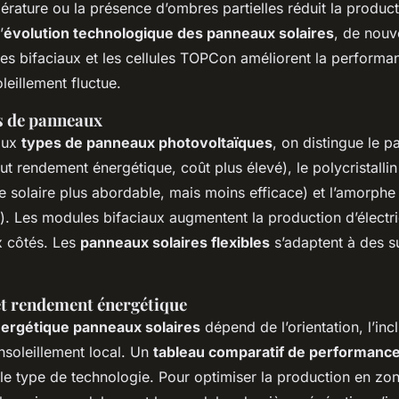
érature ou la présence d’ombres partielles réduit la product
’
évolution technologique des panneaux solaires
, de nouv
s bifaciaux et les cellules TOPCon améliorent la perform
oleillement fluctue.
s de panneaux
paux
types de panneaux photovoltaïques
, on distingue le 
ut rendement énergétique, coût plus élevé), le polycristalli
ie solaire plus abordable, mais moins efficace) et l’amorphe (
. Les modules bifaciaux augmentent la production d’électri
x côtés. Les
panneaux solaires flexibles
s’adaptent à des s
t rendement énergétique
ergétique panneaux solaires
dépend de l’orientation, l’incl
ensoleillement local. Un
tableau comparatif de performanc
 le type de technologie. Pour optimiser la production en z