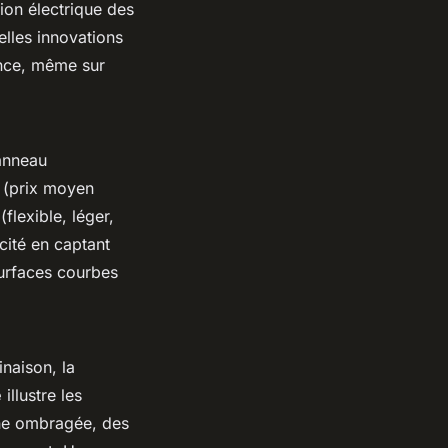
ion électrique des
elles innovations
ance, même sur
panneau
n (prix moyen
flexible, léger,
cité en captant
urfaces courbes
inaison, la
e
illustre les
one ombragée, des