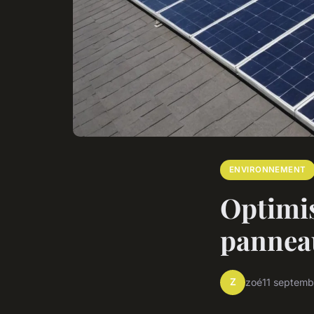
ENVIRONNEMENT
Optimis
panneau
Z
zoé
11 septem