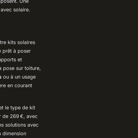
mposent. Une
 avec solaire.
e kits solaires
e prêt à poser
upports et
 pose sur toiture,
s
ou à un usage
ère en courant
.
t le type de kit
ur de 269 €, avec
es solutions avec
la dimension