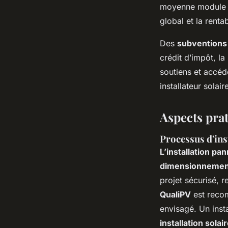
moyenne module so
global et la renta
Des
subventions 
crédit d’impôt, l
soutiens et accéde
installateur solair
Aspects pra
Processus d'ins
L’installation pa
dimensionnement
projet sécurisé, r
QualiPV
est recom
envisagé. Un inst
installation solai