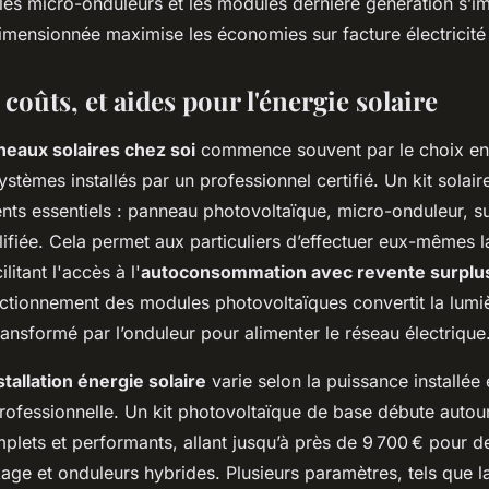
es micro-onduleurs et les modules dernière génération s’i
 dimensionnée maximise les économies sur facture électricité
 coûts, et aides pour l'énergie solaire
nneaux solaires chez soi
commence souvent par le choix entr
ystèmes installés par un professionnel certifié. Un kit solair
ents essentiels : panneau photovoltaïque, micro-onduleur, s
ifiée. Cela permet aux particuliers d’effectuer eux-mêmes la
litant l'accès à l'
autoconsommation avec revente surplu
ctionnement des modules photovoltaïques convertit la lumi
ransformé par l’onduleur pour alimenter le réseau électrique
tallation énergie solaire
varie selon la puissance installée e
 professionnelle. Un kit photovoltaïque de base débute auto
lets et performants, allant jusqu’à près de 9 700 € pour d
kage et onduleurs hybrides. Plusieurs paramètres, tels que 