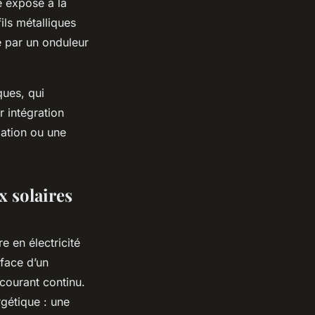
e exposé à la
ils métalliques
e par un onduleur
ques, qui
r intégration
mation ou une
x solaires
e en électricité
rface d’un
courant continu.
gétique : une