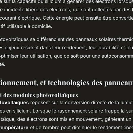
e sur la capacité du silicium à générer des électrons lorsqu
e incidente libère des électrons, qui sont collectés par des f
courant électrique. Cette énergie peut ensuite être converti
if utilisable à domicile.
ovoltaïques se différencient des panneaux solaires thermi
es enjeux résident dans leur rendement, leur durabilité et leu
optimiser leur utilisation, que ce soit pour une autoconsom
ité.
tionnement, et technologies des panneau
 des modules photovoltaïques
tovoltaïques
reposent sur la conversion directe de la lumièr
les en silicium. Lorsque le rayonnement solaire frappe la su
taïque, des électrons sont mis en mouvement, générant un 
 température
et de l’ombre peut diminuer le rendement éner