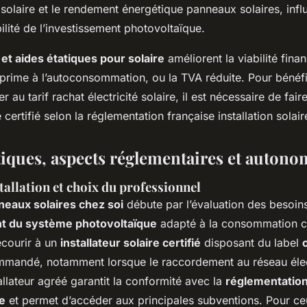
laire et le rendement énergétique panneaux solaires, influ
bilité de l’investissement photovoltaïque.
et aides étatiques pour solaire
améliorent la viabilité fin
a prime à l’autoconsommation, ou la TVA réduite. Pour bénéf
r au tarif rachat électricité solaire, il est nécessaire de fair
e certifié selon la réglementation française installation solair
tiques, aspects réglementaires et autono
tallation et choix du professionnel
nneaux solaires chez soi
débute par l’évaluation des besoins
 du système photovoltaïque
adapté à la consommation ci
ecourir à un
installateur solaire certifié
disposant du label
mandé, notamment lorsque le raccordement au réseau élect
allateur agréé garantit la conformité avec la
réglementation
re
et permet d’accéder aux principales subventions. Pour ce