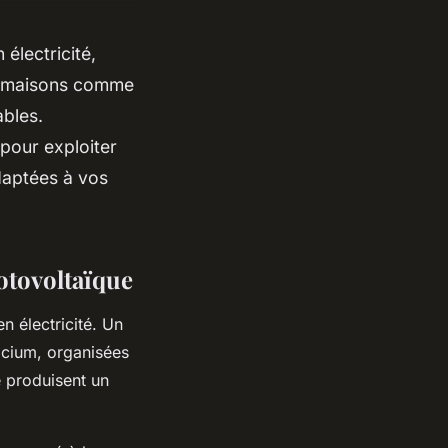
électricité,
ux maisons comme
bles.
pour exploiter
adaptées à vos
otovoltaïque
 électricité. Un
icium, organisées
e produisent un