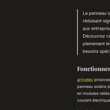
Le panneau so
réduisant si
aux entrepri
Découvrez com
pleinement le
besoins spéci
Fonctionnem
arrivelec
propose 
panneau solaire p
en modules reliés 
courant électrique