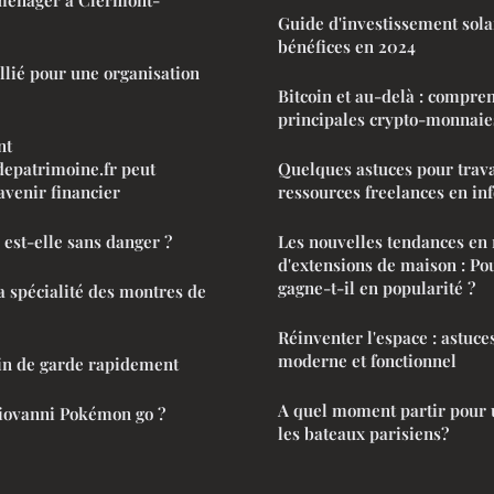
énager à Clermont-
Guide d'investissement solai
bénéfices en 2024
allié pour une organisation
Bitcoin et au-delà : compre
principales crypto-monnai
nt
depatrimoine.fr peut
Quelques astuces pour trava
avenir financier
ressources freelances en in
est-elle sans danger ?
Les nouvelles tendances en
d'extensions de maison : Po
gagne-t-il en popularité ?
la spécialité des montres de
Réinventer l'espace : astuce
moderne et fonctionnel
n de garde rapidement
A quel moment partir pour 
iovanni Pokémon go ?
les bateaux parisiens?