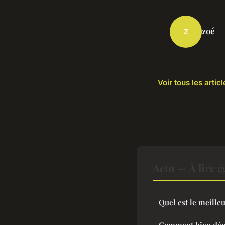
zoé
Z
Voir tous les artic
Actu — À lire 
Quel est le meilleu