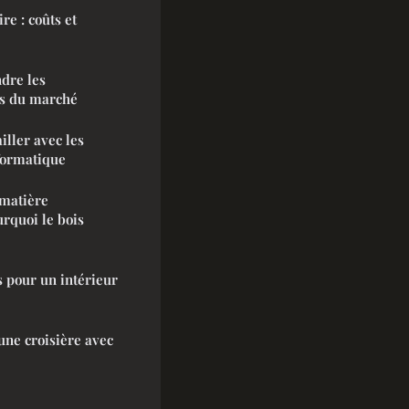
re : coûts et
ndre les
es du marché
iller avec les
formatique
 matière
urquoi le bois
s pour un intérieur
une croisière avec