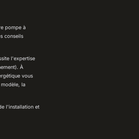
otre pompe à
es conseils
site l'expertise
nement). À
ergétique vous
 modèle, la
 l'installation et