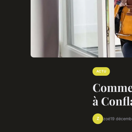
ACTU
Commen
à Confl
Z
zoé
19 décemb