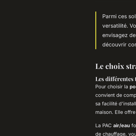
Parmi ces sol
versatilité. 
envisagez de 
découvrir com
Le choix st
Les différentes
Pour choisir la
po
convient de compr
sa facilité d'insta
maison. Elle offr
La PAC
air/eau
fo
de chauffage, vou